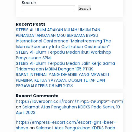
Search
Search
Recent Posts
STEBIS AL ULUM ADAKAN KULIAH UMUM DAN
PENANDATANGANAN MoU BERSAMA BSPSU
International Conference “Mainstreaming The
Islamic Economy Into Civilization Cestination”
STEBIS Al-Ulum Terpadu Medan Ikuti Workshop
Penyusunan SPMI
STEBIS Al-Ulum Terpadu Medan Jalin Kerja Sama
Tridarma dan MBKM Dengan 105 PTKIS
RAPAT INTERNAL YANG DIHADIRI YANG MEWAKILI
PEMBINA, KETUA YAYASAN, DOSEN TETAP DAN
PEGAWAI STEBIS 08 MEI 2023
Recent Comments
https://iloveroom.co.il/room/דירות-דיסקרטיות-בקריות/
on
Selamat Atas Pengukuhan KDEKS Pada Senin, 10
April 2023
https://empress-escort.com/escort-girls-beer-
sheva
on
Selamat Atas Pengukuhan KDEKS Pada