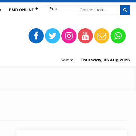
D
PMB ONLINE
Selamat Datang di Sekolah Tinggi Ekono
Thursday, 06 Aug 2026