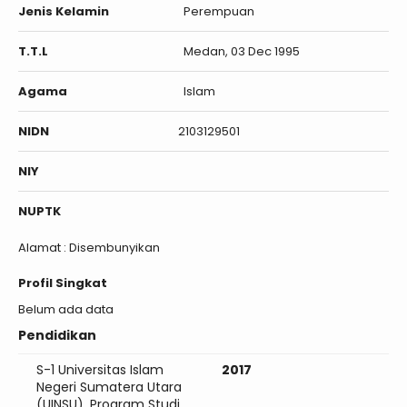
Jenis Kelamin
Perempuan
T.T.L
Medan, 03 Dec 1995
Agama
Islam
NIDN
2103129501
NIY
NUPTK
Alamat : Disembunyikan
Profil Singkat
Belum ada data
Pendidikan
S-1 Universitas Islam
2017
Negeri Sumatera Utara
(UINSU), Program Studi