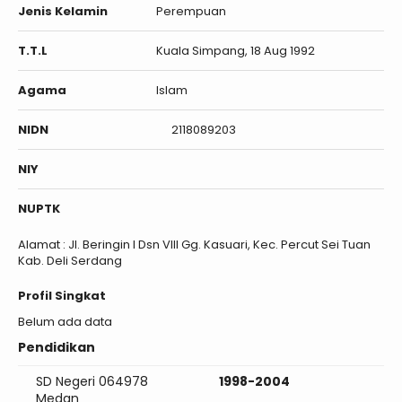
Jenis Kelamin
Perempuan
T.T.L
Kuala Simpang, 18 Aug 1992
Agama
Islam
NIDN
2118089203
NIY
NUPTK
Alamat : Jl. Beringin I Dsn VIII Gg. Kasuari, Kec. Percut Sei Tuan
Kab. Deli Serdang
Profil Singkat
Belum ada data
Pendidikan
SD Negeri 064978
1998-2004
Medan