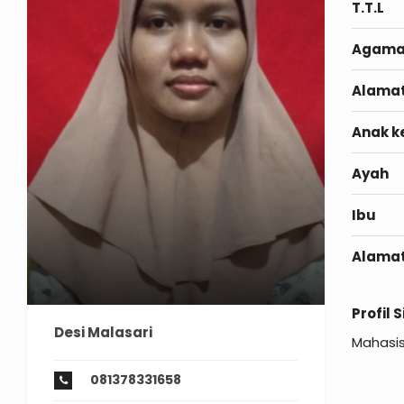
T.T.L
Agam
Alama
Anak k
Ayah
Ibu
Alama
Profil 
Desi Malasari
Mahasis
081378331658