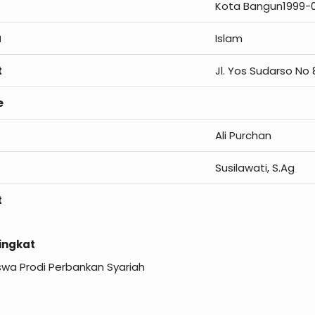
Kota Bangun1999-
a
Islam
t
Jl. Yos Sudarso No 8
e
Ali Purchan
Susilawati, S.Ag
t
Singkat
wa Prodi Perbankan Syariah