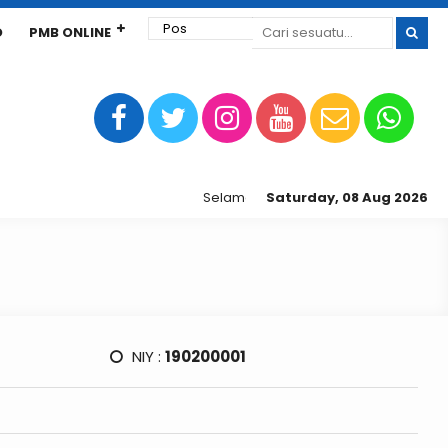
D
PMB ONLINE
Selamat Datang di Sekolah Tinggi Ekono
Saturday, 08 Aug 2026
NIY :
190200001