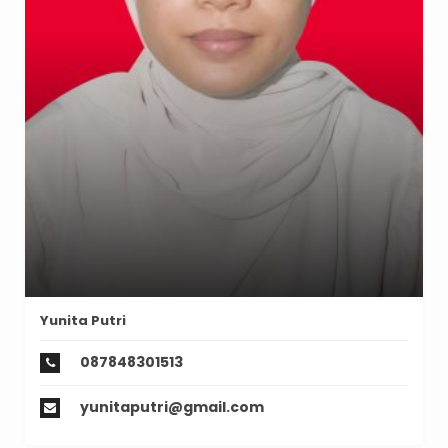
Yunita Putri
087848301513
yunitaputri@gmail.com